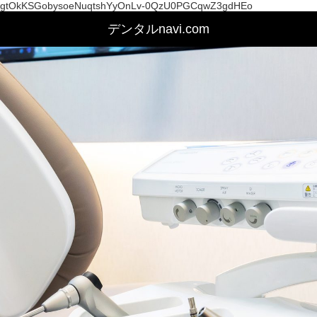
gtOkKSGobysoeNuqtshYyOnLv-0QzU0PGCqwZ3gdHEo