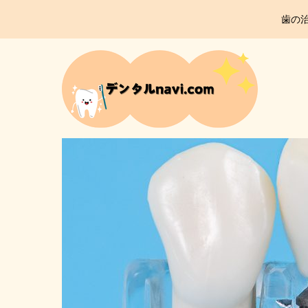
gtOkKSGobysoeNuqtshYyOnLv-0QzU0PGCqwZ3gdHEo
歯の