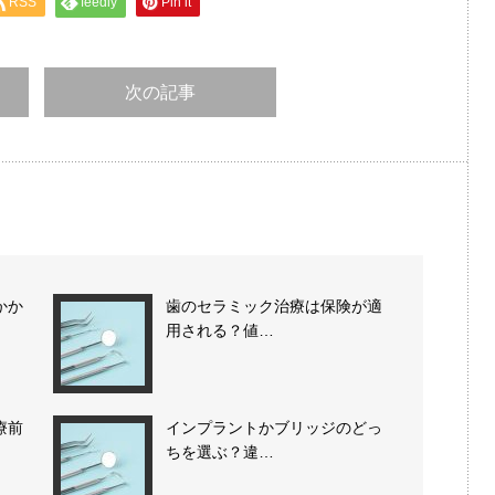
RSS
feedly
Pin it
次の記事
かか
歯のセラミック治療は保険が適
用される？値…
療前
インプラントかブリッジのどっ
ちを選ぶ？違…