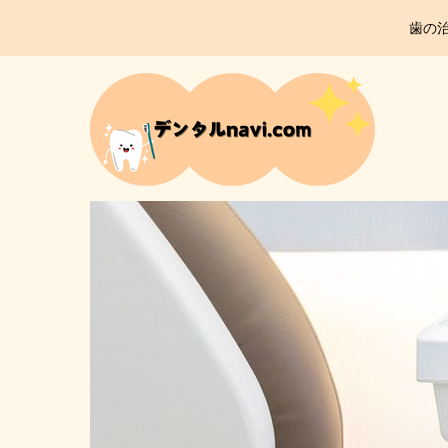
gtOkKSGobysoeNuqtshYyOnLv-0QzU0PGCqwZ3gdHEo
歯の