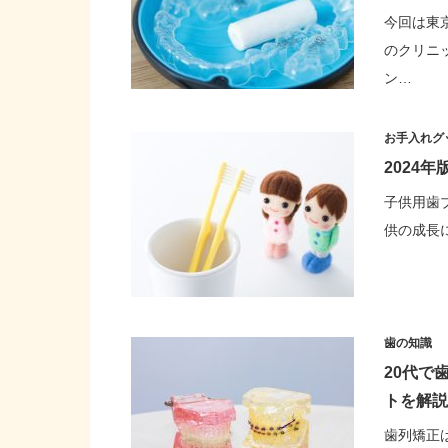
今回は東
のクリニ
ン…
お手入れグ
2024
子供用歯ブ
供の成長
歯の知識
20代で
トを解説
歯列矯正