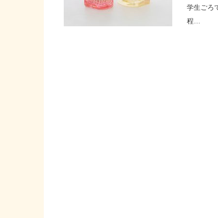
学生ごろ
程…