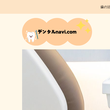
gtOkKSGobysoeNuqtshYyOnLv-0QzU0PGCqwZ3gdHEo
歯の