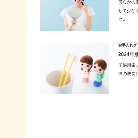
何らかの
して少な
ク…
お手入れグ
2024
子供用歯ブ
供の成長