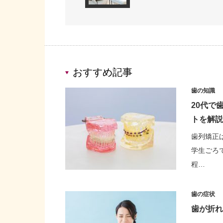
おすすめ記事
歯の知識
20代で
トを解説
歯列矯正
学生ごろ
程…
歯の症状
歯が折れ