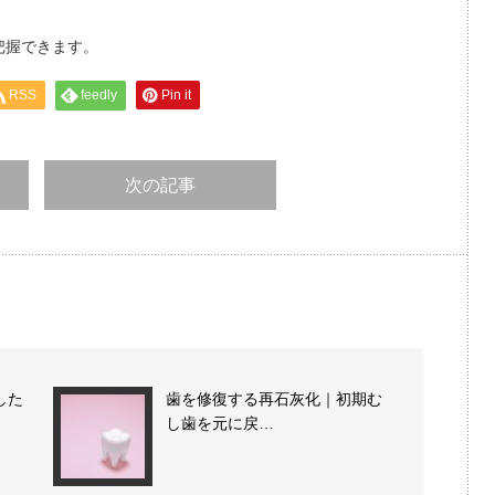
把握できます。
RSS
feedly
Pin it
次の記事
した
歯を修復する再石灰化｜初期む
し歯を元に戻…