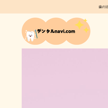
gtOkKSGobysoeNuqtshYyOnLv-0QzU0PGCqwZ3gdHEo
歯の