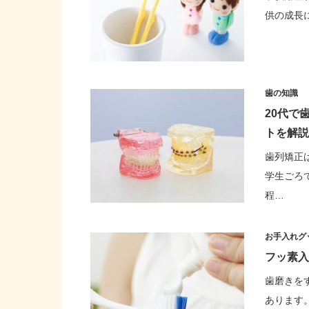
供の成長
歯の知識
20代で
トを解説
歯列矯正
学生ごろ
程…
お手入れグ
フッ素入
歯磨きを
あります